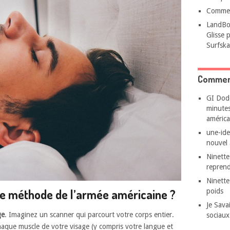
Commen
LandBo
Glisse 
Surfska
Comment
GI Dod
minutes
américa
une-id
nouvel 
Ninette
reprend
Ninette
e méthode de l’armée américaine ?
poids
Je Sava
ge
. Imaginez un scanner qui parcourt votre corps entier.
sociaux
que muscle de votre visage (y compris votre langue et