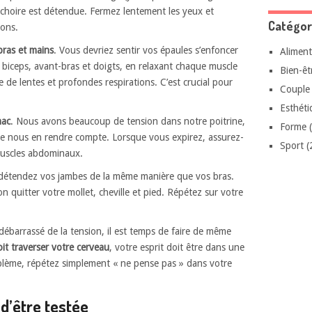
choire est détendue. Fermez lentement les yeux et
Catégor
ions.
bras et mains
. Vous devriez sentir vos épaules s’enfoncer
Aliment
s biceps, avant-bras et doigts, en relaxant chaque muscle
Bien-êt
 de lentes et profondes respirations. C’est crucial pour
Couple
Esthéti
mac
. Nous avons beaucoup de tension dans notre poitrine,
Forme
(
 nous en rendre compte. Lorsque vous expirez, assurez-
Sport
(
uscles abdominaux.
 détendez vos jambes de la même manière que vos bras.
n quitter votre mollet, cheville et pied. Répétez sur votre
débarrassé de la tension, il est temps de faire de même
t traverser votre cerveau
, votre esprit doit être dans une
oblème, répétez simplement « ne pense pas » dans votre
d’être testée