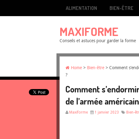
ALIMENTATION
BIEN-ÊTRE
MAXIFORME
Conseils et astuces pour garder la forme
Home
>
Bien-être
> Comment s’endor
?
Comment s’endormir 
de l’armée américain
Pin It
Maxiforme
1 janvier 2023
Bien-êt