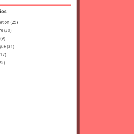
ies
ation
(25)
re
(30)
(9)
que
(31)
17)
25)